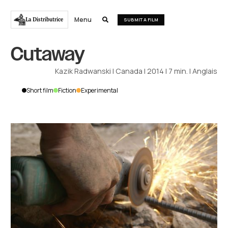
Menu
La Distributrice

SUBMIT A FILM
Cutaway
Kazik Radwanski
|
Canada
|
2014
|
7
min.
|
Anglais
Short film
Fiction
Experimental