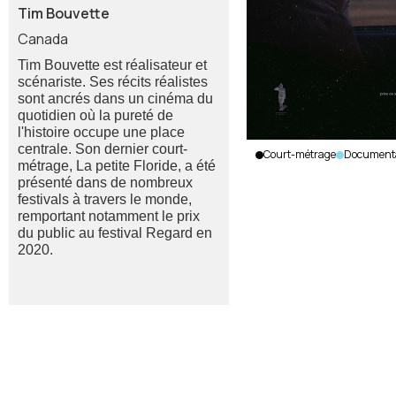
Tim Bouvette
Canada
Tim Bouvette est réalisateur et
scénariste. Ses récits réalistes
sont ancrés dans un cinéma du
quotidien où la pureté de
l'histoire occupe une place
centrale. Son dernier court-
Court-métrage
Document
métrage, La petite Floride, a été
Rang
présenté dans de nombreux
du
festivals à travers le monde,
lièvre
remportant notamment le prix
Tim
du public au festival Regard en
Bouvette
2020.
|
Canada
|
2025
|
14
min.
|
Français