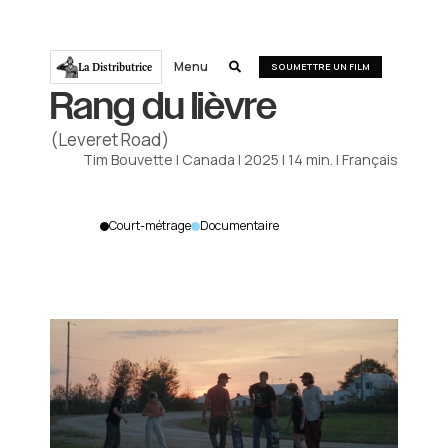
Menu
La Distributrice

SOUMETTRE UN FILM
Rang du lièvre
(Leveret Road)
Tim Bouvette
|
Canada
|
2025
|
14
min.
|
Français
Court-métrage
Documentaire