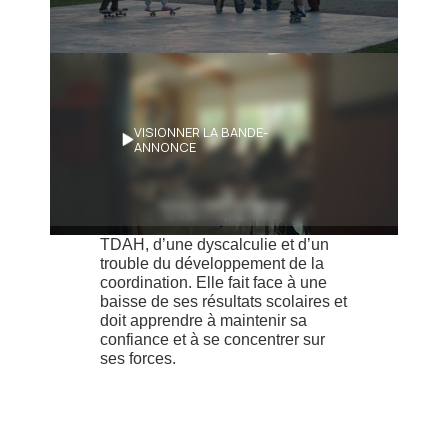
Synopsis
VISIONNER LA BANDE-
ANNONCE
Jeanne, 10 ans, neuroatypique
passionnée de skateboard et de
snowboard, est diagnostiquée
d’une dysorthographie, d’un
TDAH, d’une dyscalculie et d’un
trouble du développement de la
coordination. Elle fait face à une
baisse de ses résultats scolaires et
doit apprendre à maintenir sa
confiance et à se concentrer sur
ses forces.