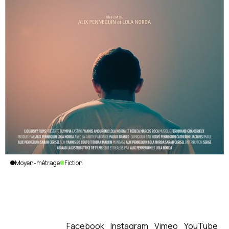
Moyen-métrage
Fiction
Olympia
Alix
Pennequin,
Lola Norda
|
France
|
2025
|
Facebook
Instagram
Vimeo
YouTube