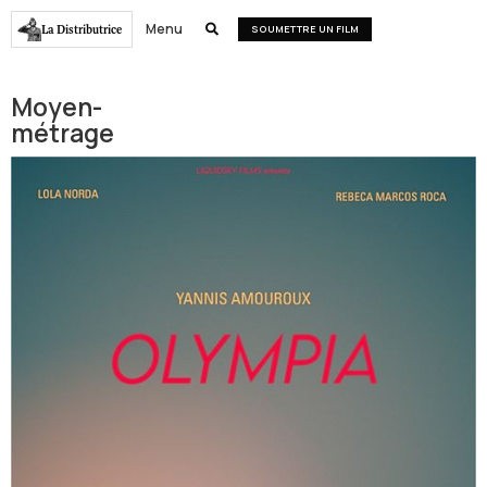
Menu
La Distributrice

SOUMETTRE UN FILM
Moyen-
métrage