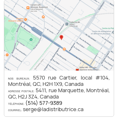
5570 rue Cartier, local #104,
NOS BUREAUX:
Montréal, QC, H2H 1X9, Canada
5411, rue Marquette, Montréal,
ADRESSE POSTALE:
QC, H2J 3Z4, Canada
(514) 577-9389
TÉLÉPHONE:
serge@ladistributrice.ca
COURRIEL: