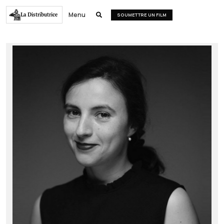
Menu
La Distributrice

SOUMETTRE UN FILM