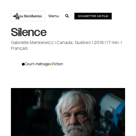
Menu
La Distributrice

SOUMETTRE UN FILM
Silence
Gabrielle Mankiewicz
|
Canada, Québec
|
2018
|
17
min.
|
Français
Court-métrage
Fiction