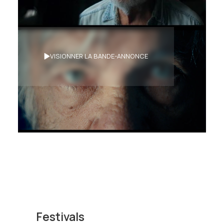
Synopsis
VISIONNER LA BANDE-ANNONCE
Au tournant d’une rue, Hervé se voit
replongé dans la passion à laquelle il a du
renoncer.
Festivals