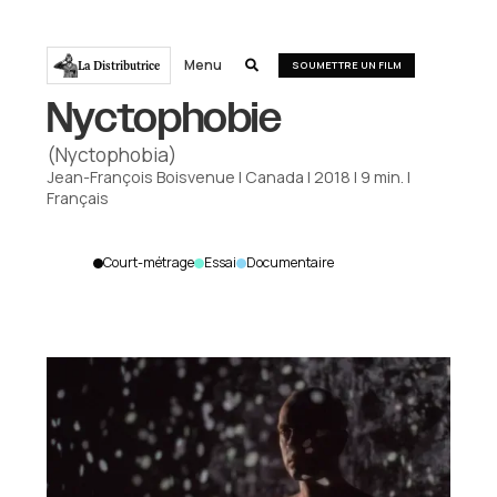
Menu
La Distributrice

SOUMETTRE UN FILM
Nyctophobie
(Nyctophobia)
Jean-François Boisvenue
|
Canada
|
2018
|
9
min.
|
Français
Court-métrage
Essai
Documentaire