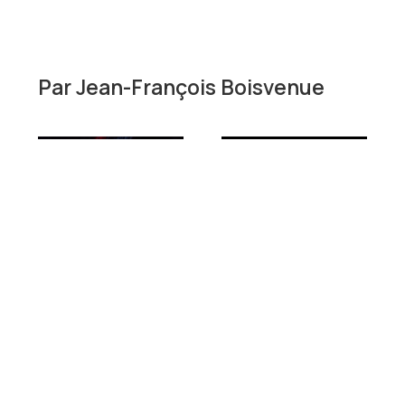
Par
Jean-François Boisvenue
Court-
métrage
Documentaire
Danse
Decorum
Jean-
François
Court-
Boisvenue
métrage