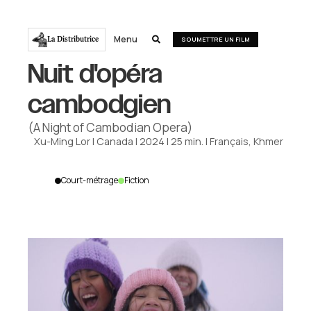
Menu
La Distributrice

SOUMETTRE UN FILM
Nuit d'opéra
cambodgien
(A Night of Cambodian Opera)
Xu-Ming Lor
|
Canada
|
2024
|
25
min.
|
Français, Khmer
Court-métrage
Fiction