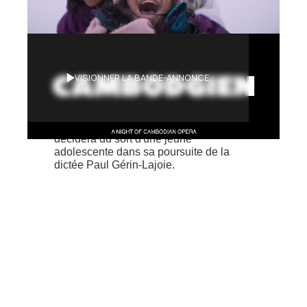
Synopsis
VISIONNER LA BANDE-ANNONCE
Un affrontement entre deux divinités
folkloriques dans un opéra cambodgien
décidera du sort d'une jeune
adolescente dans sa poursuite de la
dictée Paul Gérin-Lajoie.