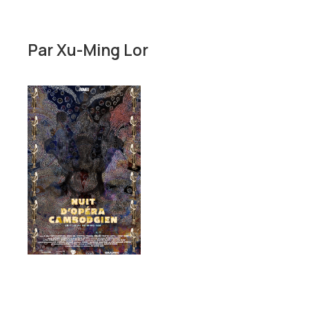
Par
Xu-Ming Lor
Court-
métrage
Fiction