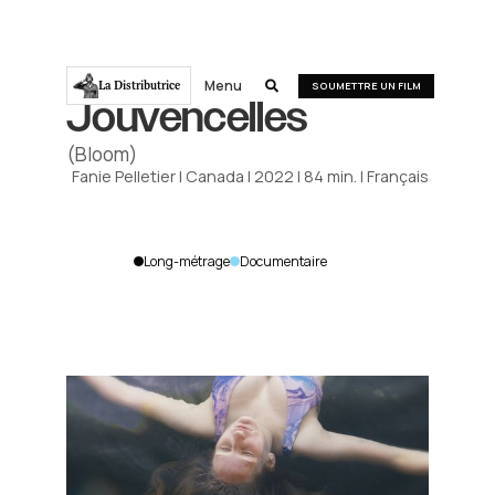
Menu
La Distributrice

SOUMETTRE UN FILM
Jouvencelles
(Bloom)
Fanie Pelletier
|
Canada
|
2022
|
84
min.
|
Français
Long-métrage
Documentaire