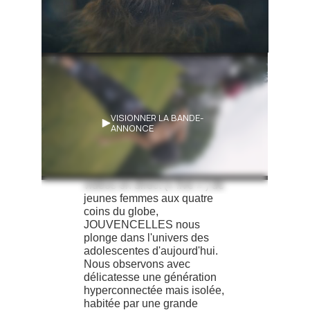
Synopsis
VISIONNER LA BANDE-
ANNONCE
Au fil de moments dans la vie
de trois groupes
d’adolescentes, d'images
glanées sur le web et de
vidéos en direct (« live » ) de
jeunes femmes aux quatre
coins du globe,
JOUVENCELLES nous
plonge dans l'univers des
adolescentes d'aujourd'hui.
Nous observons avec
délicatesse une génération
hyperconnectée mais isolée,
habitée par une grande