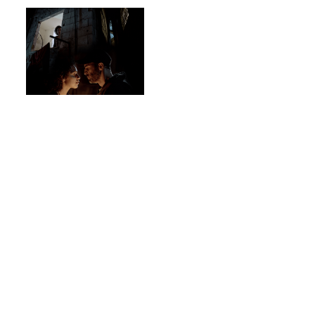
Court-métrage
Fiction
By the
Sea
Wisam Al
Jafari
|