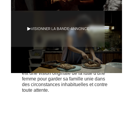
Synopsis
VISIONNER LA BANDE-ANNONCE
Luttant à la fois contre l'occupation et la
pandémie, une femme, seule avec son
fils, insiste pour avoir un semblant de
normalité en préparant un gâteau pour
marquer une occasion spéciale. Ce film
est une vision originale de la lutte d'une
femme pour garder sa famille unie dans
des circonstances inhabituelles et contre
toute attente.