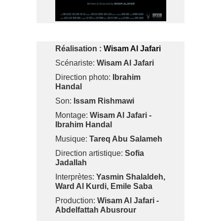
Réalisation :
Wisam Al Jafari
Scénariste:
Wisam Al Jafari
Direction photo:
Ibrahim
Handal
Son:
Issam Rishmawi
Montage:
Wisam Al Jafari -
Ibrahim Handal
Musique:
Tareq Abu Salameh
Direction artistique:
Sofia
Jadallah
Interprètes:
Yasmin Shalaldeh,
Ward Al Kurdi, Emile Saba
Production:
Wisam Al Jafari -
Abdelfattah Abusrour