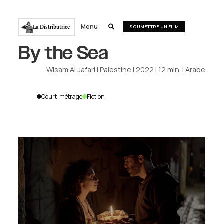
Menu
La Distributrice

SOUMETTRE UN FILM
By the Sea
Wisam Al Jafari
|
Palestine
|
2022
|
12
min.
|
Arabe
Court-métrage
Fiction