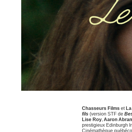
Chasseurs Films
et
La
fils
(version STF de
Be
Lise Roy
,
Aaron Abra
prestigieux Edinburgh Int
Cinémathèque québécoise