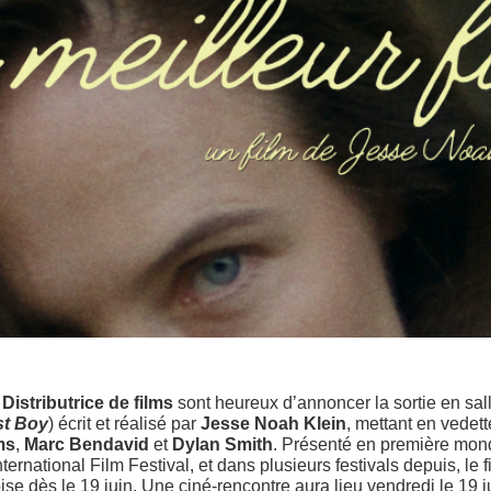
 Distributrice de films
sont heureux d’annoncer la sortie en sal
st Boy
) écrit et réalisé par
Jesse Noah Klein
, mettant en vedet
ms
,
Marc Bendavid
et
Dylan Smith
. Présenté en première mond
ernational Film Festival, et dans plusieurs festivals depuis, le fi
 dès le 19 juin. Une ciné-rencontre aura lieu vendredi le 19 