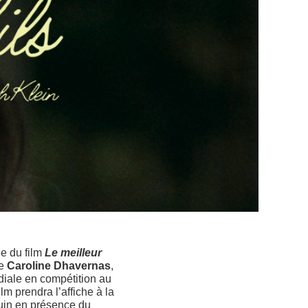
le du film
Le meilleur
te
Caroline Dhavernas
,
iale en compétition au
lm prendra l’affiche à la
juin en présence du