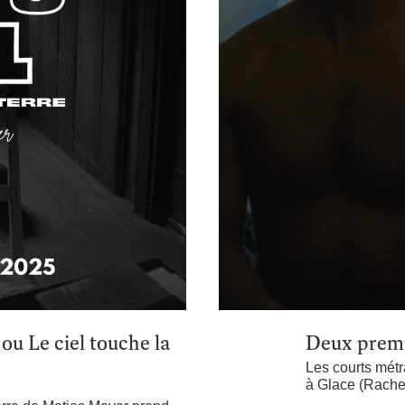
 ou Le ciel touche la
Deux premi
Les courts mét
à Glace (Rache