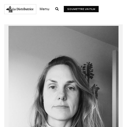
Menu
La Distributrice

SOUMETTRE UN FILM