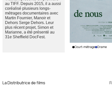
au TIFF. Depuis 2015, il a aussi
coréalisé plusieurs longs-
métrages documentaires avec
Martin Fournier, Manoir et
Dehors Serge Dehors. Leur
plus récent projet, Simon et
Marianne, a été présenté au
31e Sheffield DocFest.
Court-métrage
Drame
Qui se
souviendra
de nous
Pier-Luc
Latulippe
|
Canada
|
La Distributrice de films
F
2025
|
19
min.
|
Français