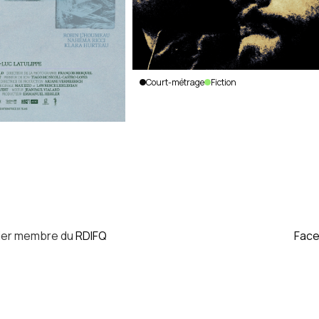
Court-métrage
Fiction
Sur la
montagne
Pier-Luc
Latulippe
|
Canada
|
2019
|
12
min.
|
Français
ier membre du
RDIFQ
Fac