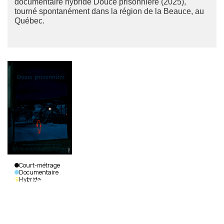
documentaire hybride Douce prisonnière (2025),
tourné spontanément dans la région de la Beauce, au
Québec.
Court-métrage
Documentaire
Hybride
Douce
prisonnière
Paul Chotel &
Ariane
Falardeau St-