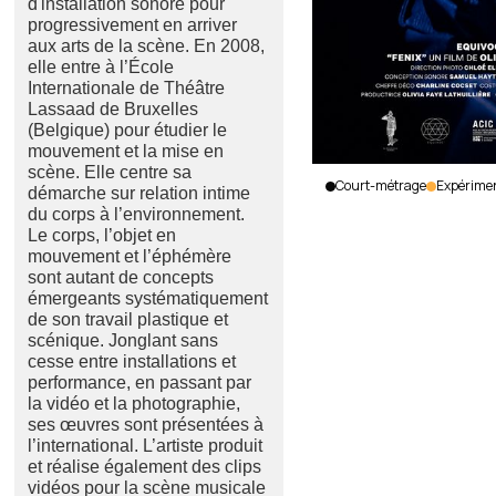
d'installation sonore pour
progressivement en arriver
aux arts de la scène. En 2008,
elle entre à l’École
Internationale de Théâtre
Lassaad de Bruxelles
(Belgique) pour étudier le
mouvement et la mise en
scène. Elle centre sa
Court-métrage
Expérime
démarche sur relation intime
Fenix
du corps à l’environnement.
Le corps, l’objet en
Olivia
mouvement et l’éphémère
Lathuillière
sont autant de concepts
|
Canada
|
émergeants systématiquement
2022
|
de son travail plastique et
19
min.
|
scénique. Jonglant sans
Sans
cesse entre installations et
dialogue
performance, en passant par
la vidéo et la photographie,
ses œuvres sont présentées à
l’international. L’artiste produit
et réalise également des clips
vidéos pour la scène musicale