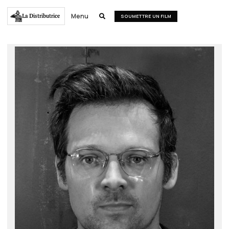
Menu
La Distributrice

SOUMETTRE UN FILM