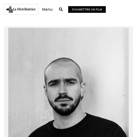
Menu
La Distributrice

SOUMETTRE UN FILM