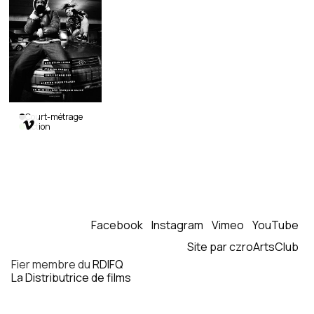
Court-métrage

Fiction
Chez
les
heureux
de ce
monde
Jean-
François
Facebook
Instagram
Vimeo
YouTube
Sauvé
|
Canada
|
Site par czroArtsClub
2020
|
Fier membre du
RDIFQ
14
min.
|
La Distributrice de films
Français