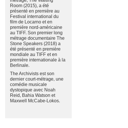
métrage, The Waiting
Room (2015), a été
présenté en première au
Festival international du
film de Locarno et en
première nord-américaine
au TIFF. Son premier long
métrage documentaire The
Stone Speakers (2018) a
été présenté en première
mondiale au TIFF et en
première internationale à la
Berlinale.
The Archivists est son
dernier court-métrage, une
comédie musicale
dystopique avec Noah
Reid, Bahia Watson et
Maxwell McCabe-Lokos.