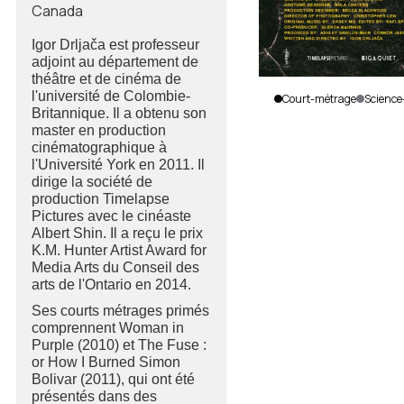
Canada
Igor Drljača est professeur
adjoint au département de
théâtre et de cinéma de
l'université de Colombie-
Court-métrage
Science
Britannique. Il a obtenu son
master en production
The
cinématographique à
Archivists
l'Université York en 2011. Il
Igor Drljača
dirige la société de
|
Canada
|
production Timelapse
2020
|
Pictures avec le cinéaste
14
min.
|
Albert Shin. Il a reçu le prix
Anglais
K.M. Hunter Artist Award for
Media Arts du Conseil des
arts de l'Ontario en 2014.
Ses courts métrages primés
comprennent Woman in
Purple (2010) et The Fuse :
or How I Burned Simon
Bolivar (2011), qui ont été
présentés dans des