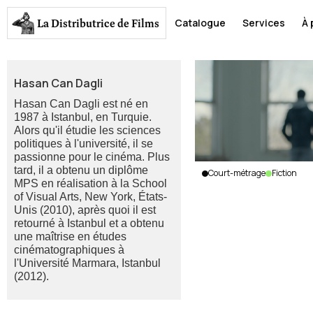
La Distributrice
de Films
Catalogue
Services
À 
Hasan Can Dagli
Hasan Can Dagli est né en
1987 à Istanbul, en Turquie.
Alors qu'il étudie les sciences
politiques à l'université, il se
passionne pour le cinéma. Plus
tard, il a obtenu un diplôme
Court-métrage
Fiction
MPS en réalisation à la School
Siyah
of Visual Arts, New York, États-
Cember
Unis (2010), après quoi il est
Hasan
retourné à Istanbul et a obtenu
Can
une maîtrise en études
Dagli
|
cinématographiques à
Turquie
|
l'Université Marmara, Istanbul
(2012).
2015
|
15
min.
|
Sans