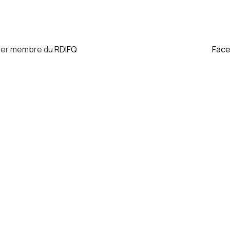
ier membre du
RDIFQ
Fac