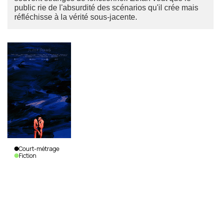
public rie de l'absurdité des scénarios qu'il crée mais
réfléchisse à la vérité sous-jacente.
Court-métrage
Fiction
Sleep
Talking
Ethan
Godel
|
Canada
|
2024
|
16
min.
|