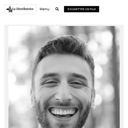
Menu
La Distributrice

SOUMETTRE UN FILM