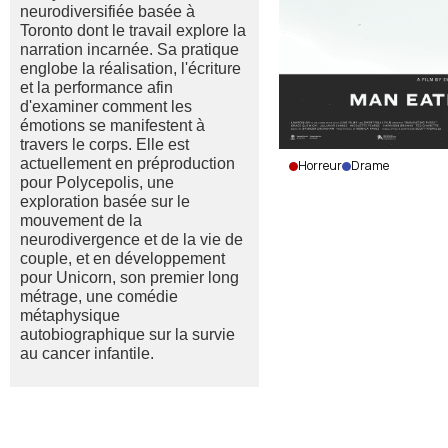
neurodiversifiée basée à
Toronto dont le travail explore la
narration incarnée. Sa pratique
englobe la réalisation, l'écriture
et la performance afin
d'examiner comment les
émotions se manifestent à
travers le corps. Elle est
actuellement en préproduction
Horreur
Drame
pour Polycepolis, une
Man
exploration basée sur le
Eating
mouvement de la
Pussy
neurodivergence et de la vie de
Emily
couple, et en développement
Lawson
pour Unicorn, son premier long
|
métrage, une comédie
Canada,
métaphysique
autobiographique sur la survie
États-
au cancer infantile.
Unis
|
2026
|
12
min.
|
Anglais