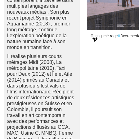
contemporain, il travaille dans
multiples langages des
nouveaux médias . Son plus
recent projet Symphonie en
Aquamarine (2018) , premier
long métrage, continue
l’exploration poétique de la
Long-métrage
Documenta

nature humaine face à son
Symphony
monde en transition.
in
Aquamarine
Il réalise plusieurs courts
métrages Midi (2008), La
Dan Popa
|
métropolitaine (2010) ,Taxi
Canada
|
2018
pour Deux (2012) et Île et Aile
|
78
min.
|
(2014) primés au Canada et
Français
dans plusieurs festivals de
films internationaux. Récipient
de deux résidences artistiques
prestigieuses en Suisse et en
Colombie, Il poursuit son
travail en art contemporain
avec des performances et
projections diffusés au CCA,
MAC, Usine C, MNBQ, Ferme
du Buisson… Il travaille en ce