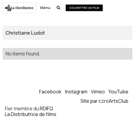
Menu
La Distributrice

SOUMETTRE UN FILM
Christiane Ludot
No items found.
Facebook
Instagram
Vimeo
YouTube
Site par czroArtsClub
Fier membre du
RDIFQ
La Distributrice de films