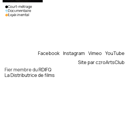
Court-métrage
Documentaire
Poulpe
Expérimental
Audréane
Beaucage
|
Canada,
Panama
|
2016
|
17
min.
|
Sans
Facebook
Instagram
Vimeo
YouTube
dialogue
Site par czroArtsClub
Fier membre du
RDIFQ
La Distributrice de films