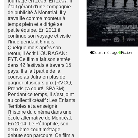
tournage en 2005. En 2007, il
était gérant d'une compagnie
de publicité à Montréal. Il y
travaille comme monteur à
temps plein et a dirigé sa
petite équipe. En 2011 il
continue son voyage et visite
l'Inde pendant 6 mois.
Quelque mois après son
Court-métrage
Fiction
retour, il écrit L'OURAGAN:
FYT. Ce film a fait son entrée
Vie
dans 42 festivals à travers 15
d'ruelles
pays. Il a fait partie de la
Ara Ball
|
course au Jutra en plus de
Canada
|
gagner plusieurs prix (RVCQ,
2016
|
Prends ça court!, SPASM).
16
min.
|
Pendant ce temps, il s'est joint
Français
au collectif créatif : Les Enfants
Terribles et a enseigné
l'histoire du cinéma dans une
école alternative de Montréal.
En 2014, Le Pédophile, son
deuxième court métrage
débute son parcours. Ce film a