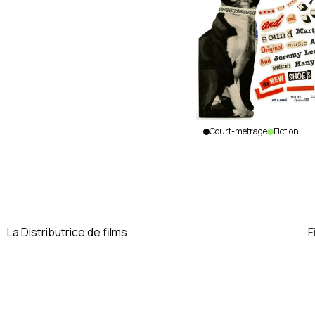
Court-métrage
Fiction
W-A-
L-K
Anna
Sikorski
|
Canada
La Distributrice de films
F
|
2014
|
11
min.
|
Anglais