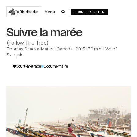
Menu
La Distributrice

SOUMETTRE UN FILM
Suivre la marée
(Follow The Tide)
Thomas Szacka-Marier
|
Canada
|
2013
|
30
min.
|
Wolof,
Français
Court-métrage
Documentaire