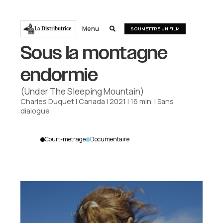
Menu
La Distributrice

SOUMETTRE UN FILM
Sous la montagne
endormie
(Under The Sleeping Mountain)
Charles Duquet
|
Canada
|
2021
|
16
min.
|
Sans
dialogue
Court-métrage
Documentaire