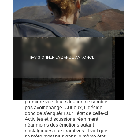
Synopsis
VISIONNER LA BANDE-ANNONCE
Lors d'un été, plusieurs années après
que sa mère lui eût confié ses difficultés
amoureuses avec son père, un jeune
homme filme ses parents souhaitant
s’enquérir de l’état de leur relation. À
première vue, leur situation ne semble
pas avoir changé. Curieux, il décide
donc de s’enquérir sur l’état de celle-ci.
Activités et discussions réaniment
néanmoins des émotions autant
nostalgiques que craintives. Il voit que
sa mère n’est plus dans le même état