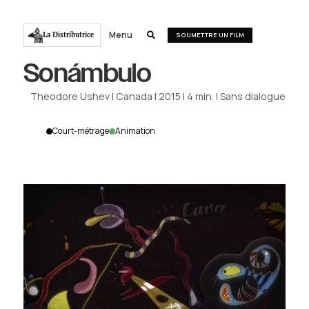
Menu
La Distributrice

SOUMETTRE UN FILM
Sonámbulo
Theodore Ushev
|
Canada
|
2015
|
4
min.
|
Sans dialogue
Court-métrage
Animation