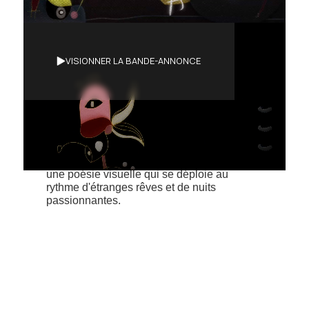
Synopsis
VISIONNER LA BANDE-ANNONCE
L'ombre autour de la ceinture / elle rêve à
son balcon (...) Dessous la lune gitane /
toutes les choses la regardent / mais elle ne
peut pas les voir.Sonámbulo est un voyage
surréaliste à travers les formes et les
couleurs, inspiré du poème « Romance
Somnambule » de Federico García Lorca;
une poésie visuelle qui se déploie au
rythme d'étranges rêves et de nuits
passionnantes.