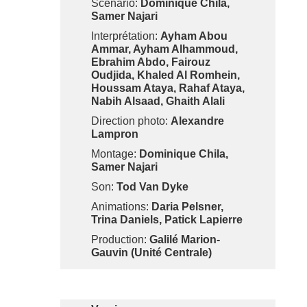
Scénario:
Dominique Chila,
Samer Najari
Interprétation:
Ayham Abou
Ammar, Ayham Alhammoud,
Ebrahim Abdo, Fairouz
Oudjida, Khaled Al Romhein,
Houssam Ataya, Rahaf Ataya,
Nabih Alsaad, Ghaith Alali
Direction photo:
Alexandre
Lampron
Montage:
Dominique Chila,
Samer Najari
Son:
Tod Van Dyke
Animations:
Daria Pelsner,
Trina Daniels, Patick Lapierre
Production:
Galilé Marion-
Gauvin (Unité Centrale)