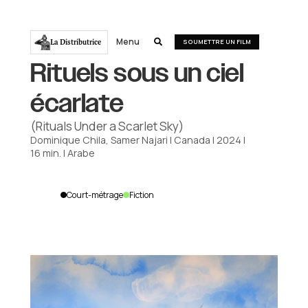
Menu
La Distributrice

SOUMETTRE UN FILM
Rituels sous un ciel
écarlate
(Rituals Under a Scarlet Sky)
Dominique Chila, Samer Najari
|
Canada
|
2024
|
16
min.
|
Arabe
Court-métrage
Fiction