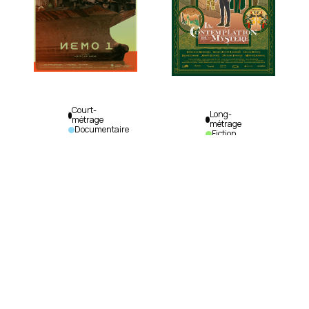
Court-
Long-
métrage
métrage
Documentaire
Fiction
NEMO 1
La
Albéric
contemplation
Aurtenèche
du mystère
|
Canada
|
Albéric
2024
|
Aurtenèche
|
12
min.
|
Canada
|
2022
|
Bengali
101
min.
|
Français