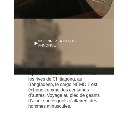
Synopsis
VISIONNER LA BANDE-
ANNONCE
Nemo est le nom du fameux
capitaine de Vingt-mille lieues
sous les mers, nommé par Jules
Verne d’après le mot latin signifiant
« personne, pas un homme ». Sur
les rives de Chittagong, au
Bangladesh, le cargo NEMO 1 est
échoué comme des centaines
d’autres. Voyage au pied de géants
d’acier sur lesquels s’affairent des
hommes minuscules.