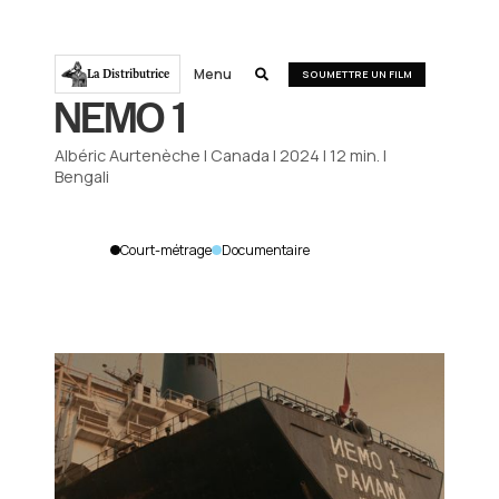
Menu
La Distributrice

SOUMETTRE UN FILM
NEMO 1
Albéric Aurtenèche
|
Canada
|
2024
|
12
min.
|
Bengali
Court-métrage
Documentaire