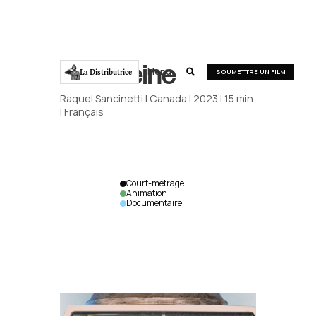
Madeleine
Menu
La Distributrice

SOUMETTRE UN FILM
Raquel Sancinetti
|
Canada
|
2023
|
15
min.
|
Français
Court-métrage
Animation
Documentaire