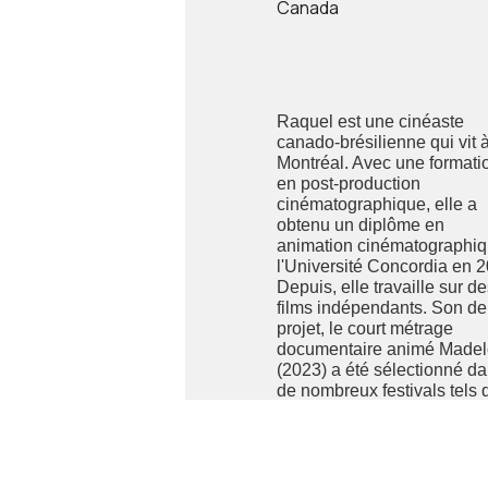
Canada
Raquel est une cinéaste
canado-brésilienne qui vit 
Montréal. Avec une formati
en post-production
cinématographique, elle a
obtenu un diplôme en
animation cinématographiq
l'Université Concordia en 
Depuis, elle travaille sur d
films indépendants. Son de
projet, le court métrage
documentaire animé Madel
(2023) a été sélectionné d
de nombreux festivals tels 
Hot Docs, Slamdance, Reg
et a remporté 11 prix, dont 
du meilleur court métrage
documentaire au Festival