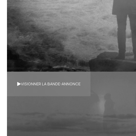
VISIONNER LA BANDE-ANNONCE
Synopsis
Un historien au don de voyance erre dans les rues de l’an
chutes de Shawinigan, une méditation sur l’Histoire hum