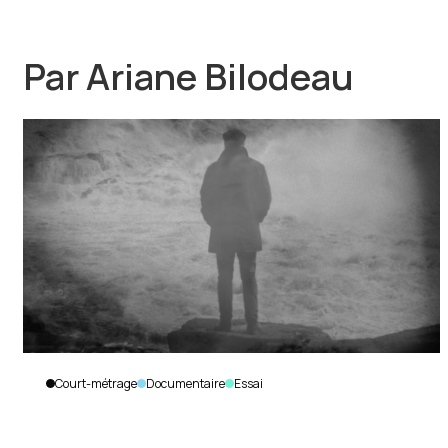
Par
Ariane Bilodeau
Court-métrage
Documentaire
Essai
La nuit