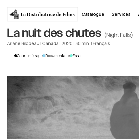
La Distributrice
de Films
Catalogue
Services
La nuit des chutes
(Night Falls)
Ariane Bilodeau
|
Canada
|
2020
|
30
min.
|
Français
Court-métrage
Documentaire
Essai