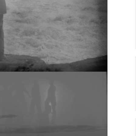
cienne Ville-Lumière. Il entrevoit, dans les
aine en perte de sens.