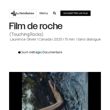
Menu
La Distributrice

SOUMETTRE UN FILM
Film de roche
(Touching Rocks)
Laurence Olivier
|
Canada
|
2025
|
15
min.
|
Sans dialogue
Court-métrage
Documentaire