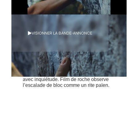
Synopsis
VISIONNER LA BANDE-ANNONCE
Des mains tatouées caressent une paroi
rocheuse du bout des doigts. Trois
femmes, les bras levés, semblent vénérer
le rocher. Tapies dans une grotte, deux
autres fixent leurs paumes ensanglantées
avec inquiétude. Film de roche observe
l’escalade de bloc comme un rite païen.