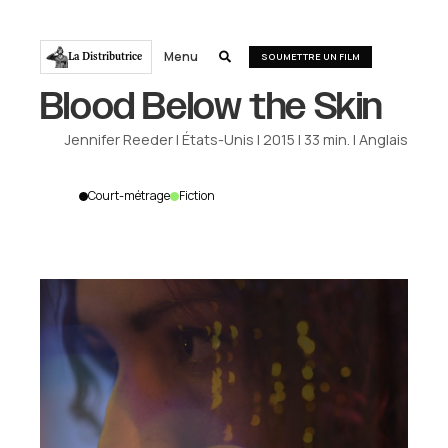
Menu
La Distributrice

SOUMETTRE UN FILM
Blood Below the Skin
Jennifer Reeder
|
États-Unis
|
2015
|
33
min.
|
Anglais
Court-métrage
Fiction