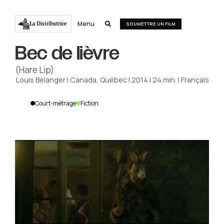
Menu
La Distributrice

SOUMETTRE UN FILM
Bec de lièvre
(Hare Lip)
Louis Bélanger
|
Canada, Québec
|
2014
|
24
min.
|
Français
Court-métrage
Fiction