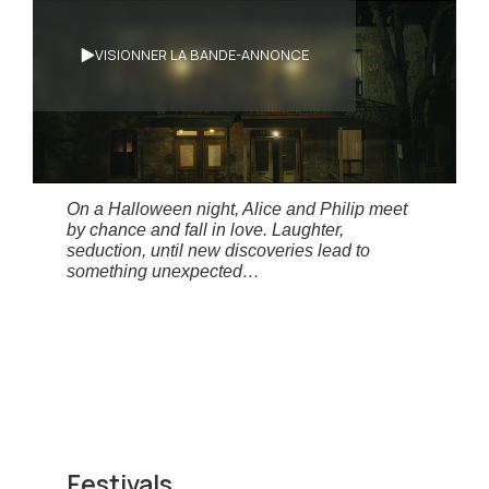
Synopsis
VISIONNER LA BANDE-ANNONCE
Alice et Philippe s’amourachent l’un de
l’autre au hasard d'une rencontre. Mais
l’eros et le thanatos vaquent à l’unisson, et
ébranlent la possibilité d’une liaison en
herbe.
On a Halloween night, Alice and Philip meet
by chance and fall in love. Laughter,
seduction, until new discoveries lead to
something unexpected…
Festivals