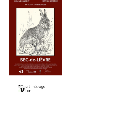
Court-métrage

Fiction
Bec de
lièvre
Louis
Bélanger
|