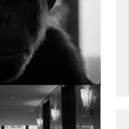
yé de bureau de 45 ans croise le regard
ilencieux qui le pousse à prendre une