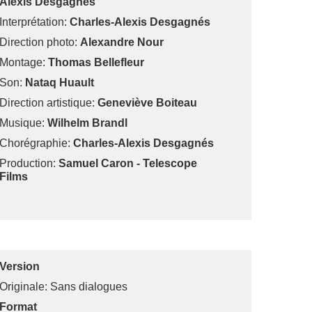
Alexis Desgagnés
Interprétation:
Charles-Alexis Desgagnés
Direction photo:
Alexandre Nour
Montage:
Thomas Bellefleur
Son:
Nataq Huault
Direction artistique:
Geneviève Boiteau
Musique:
Wilhelm Brandl
Chorégraphie:
Charles-Alexis Desgagnés
Production:
Samuel Caron - Telescope
Films
Version
Originale: Sans dialogues
Format