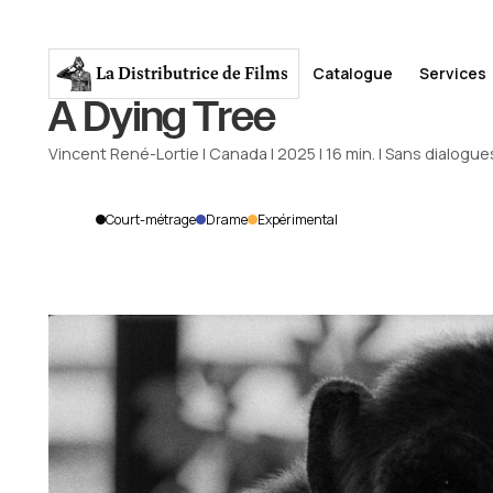
La Distributrice
de Films
Catalogue
Services
A Dying Tree
Vincent René-Lortie
|
Canada
|
2025
|
16
min.
|
Sans dialogue
Court-métrage
Drame
Expérimental