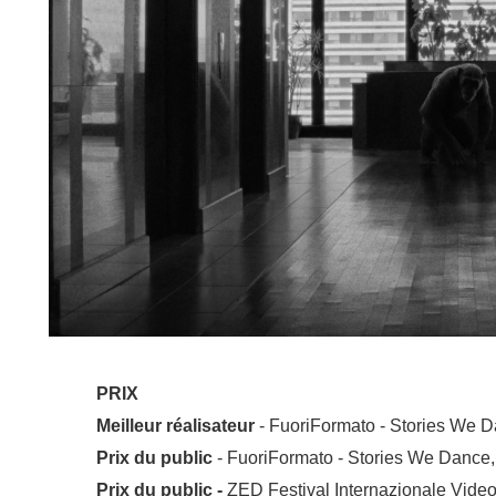
décision irréversible.
Festivals
PRIX
Meilleur réalisateur
- FuoriFormato - Stories We Da
Prix du public
- FuoriFormato - Stories We Dance, 
Prix du public -
ZED Festival Internazionale Video