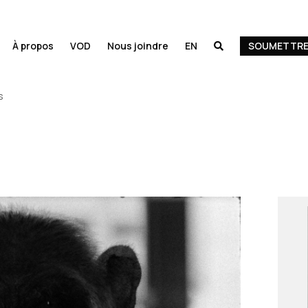
À propos
VOD
Nous joindre
EN
SOUMETTRE 

s